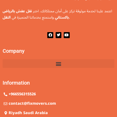
اعتمد علينا لخدمة موثوقة تركز على أمان ممتلكاتك. اختر
نقل عفش بالرياض
النقل.
باكستاني
واستمتع بخدماتنا المتميزة في
F
T
Y
a
w
o
c
i
u
e
t
t
b
t
u
Company
o
e
b
o
r
e
k
Information
+966556315526
contact@fixmovers.com
Riyadh Saudi Arabia