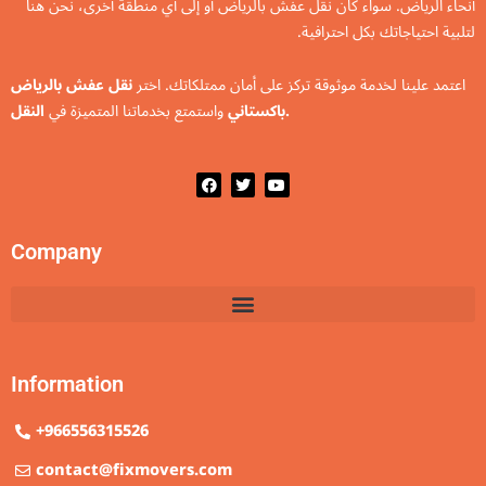
أنحاء الرياض. سواء كان نقل عفش بالرياض أو إلى أي منطقة أخرى، نحن هنا
لتلبية احتياجاتك بكل احترافية.
اعتمد علينا لخدمة موثوقة تركز على أمان ممتلكاتك. اختر
نقل عفش بالرياض
النقل.
باكستاني
واستمتع بخدماتنا المتميزة في
F
T
Y
a
w
o
c
i
u
e
t
t
b
t
u
Company
o
e
b
o
r
e
k
Information
+966556315526
contact@fixmovers.com