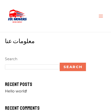
Skip
MAI
to
ME
content
معلومات عنا
Search
SEARCH
Recent Posts
Hello world!
Recent Comments